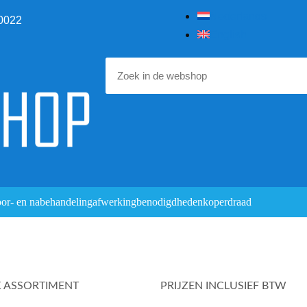
Nederlands
0022
English
or- en nabehandeling
afwerking
benodigdheden
koperdraad
K ASSORTIMENT
PRIJZEN INCLUSIEF BTW