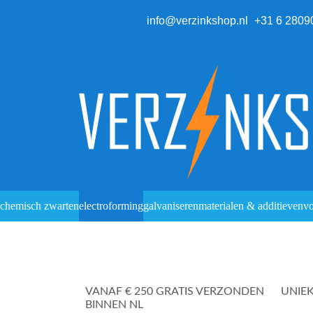
info@verzinkshop.nl
+31 6 2809
chemisch zwarten
electroforming
galvaniseren
materialen & additieven
vo
VANAF € 250 GRATIS VERZONDEN
UNIE
BINNEN NL