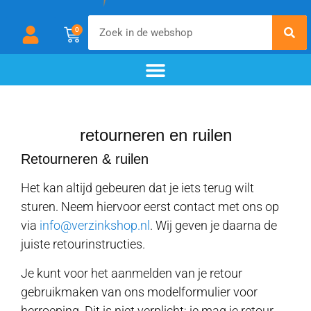
0
chemisch zwarten
materialen & additieven
voor- en nabehandeling
retourneren en ruilen
Retourneren & ruilen
Het kan altijd gebeuren dat je iets terug wilt
sturen. Neem hiervoor eerst contact met ons op
via
info@verzinkshop.nl
. Wij geven je daarna de
juiste retourinstructies.
Je kunt voor het aanmelden van je retour
gebruikmaken van ons modelformulier voor
herroeping. Dit is niet verplicht; je mag je retour