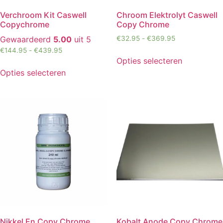
Verchroom Kit Caswell
Chroom Elektrolyt Caswell
Copychrome
Copy Chrome
Gewaardeerd
5.00
uit 5
€
32.95
-
€
369.95
€
144.95
-
€
439.95
Opties selecteren
Opties selecteren
Nikkel En Copy Chrome
Kobalt Anode Copy Chrome