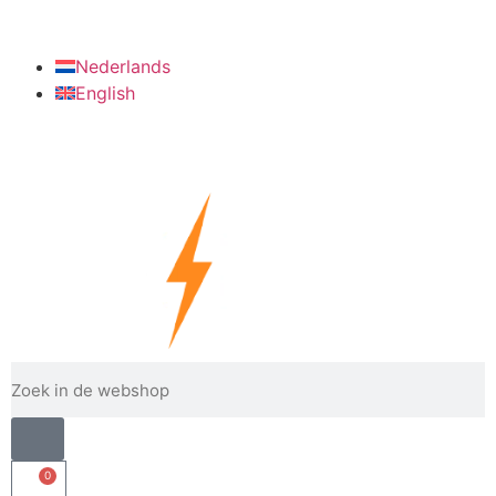
info@verzinkshop.nl
+31 6 28090022
Nederlands
English
0