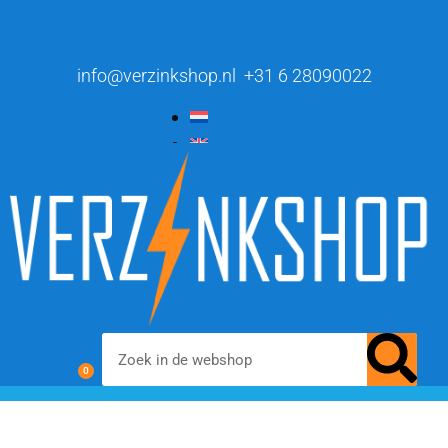
info@verzinkshop.nl
+31 6 28090022
Nederlands
English
0
chemisch zwarten
materialen & additieven
voor- en nabehandeling