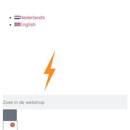
info@verzinkshop.nl
+31 6 28090022
Nederlands
English
0