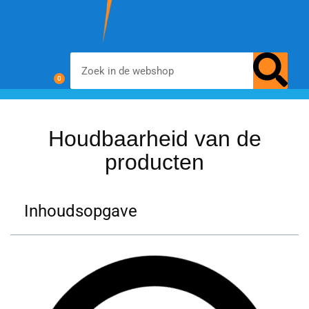
0
chemisch zwarten
materialen & additieven
voor- en nabehandeling
Houdbaarheid van de
producten
Inhoudsopgave