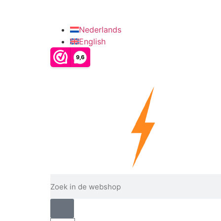
info@verzinkshop.nl
+31 6 28090022
Nederlands
English