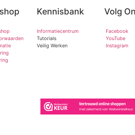
kshop
Kennisbank
Volg O
shop
Informatiecentrum
Facebook
orwaarden
Tutorials
YouTube
matie
Veilig Werken
Instagram
ring
ring