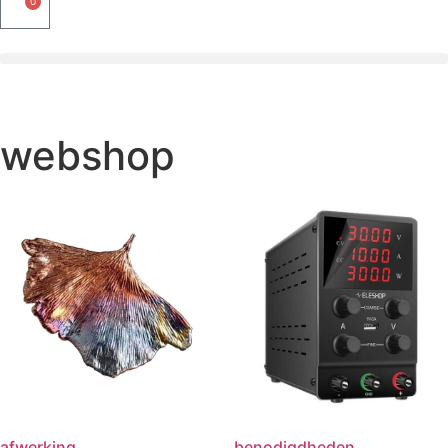
0
webshop
afwerking
benodigdheden