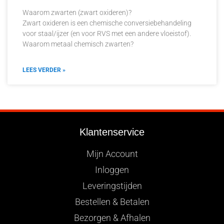
Waarom zwarten (zwart oxideren)?
Zwart oxideren is een chemische conversiebehandeling
voor staal/ijzer (en voor RVS met een andere vloeistof).
Waarom metaal chemisch zwarten?
LEES VERDER »
Klantenservice
Mijn Account
Inloggen
Leveringstijden
Bestellen & Betalen
Bezorgen & Afhalen