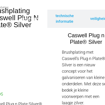
lating
ushplating
technische
swell Plug N
informatie
veilighe
informatie
te® Silver
Caswell Plug n
Plate® Silver
Brushplating met
Caswell’s Plug n Plate®
Silver is een nieuw
concept voor het
galvaniseren van kleine
onderdelen. Met deze s
bedek je kleine
95
voorwerpen met een
laagje zilver.
ll Plug n Plate Silver®