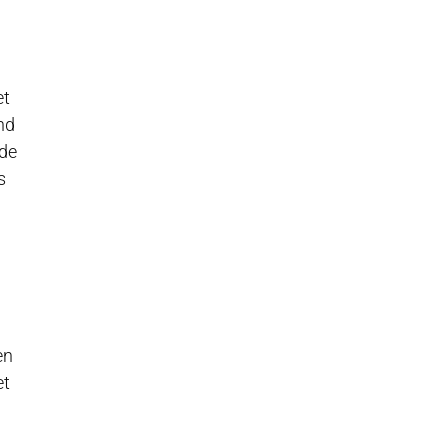
et
nd
 de
s
en
et