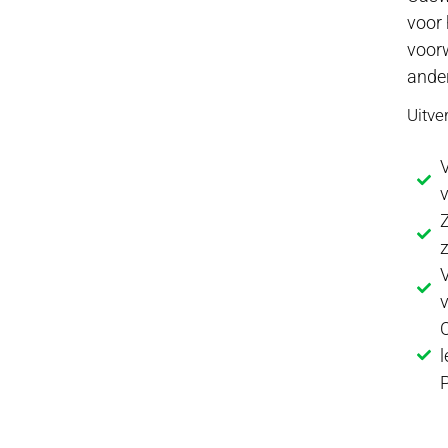
voor 
voor
ander
Uitve
V
Z
z
V
O
l
P