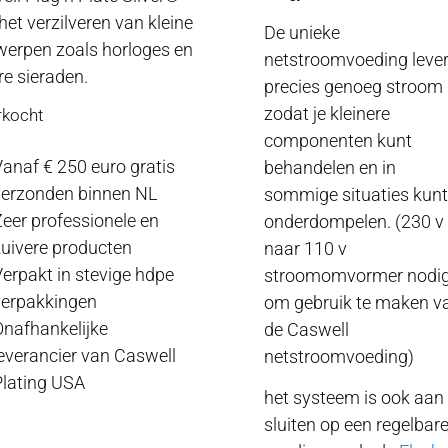
het verzilveren van kleine
De unieke
werpen zoals horloges en
netstroomvoeding lever
e sieraden.
precies genoeg stroom
zodat je kleinere
rkocht
componenten kunt
anaf € 250 euro gratis
behandelen en in
verzonden binnen NL
sommige situaties kunt
eer professionele en
onderdompelen. (230 v
uivere producten
naar 110 v
erpakt in stevige hdpe
stroomomvormer nodi
verpakkingen
om gebruik te maken v
nafhankelijke
de Caswell
everancier van Caswell
netstroomvoeding)
lating USA
het systeem is ook aan 
sluiten op een regelbar