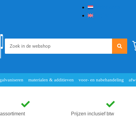
Nederlands
English
galvaniseren
materialen & additieven
voor- en nabehandeling
afw
assortiment
Prijzen inclusief btw