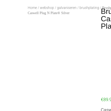
Home
webshop
galvaniseren
brushplating
/
/
/
/ Brushp
Br
Caswell Plug N Plate® Silver
Ca
Pla
€
89.
Caswe