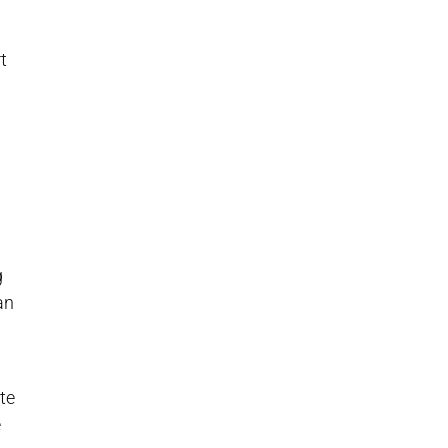
t
g
an
te
e