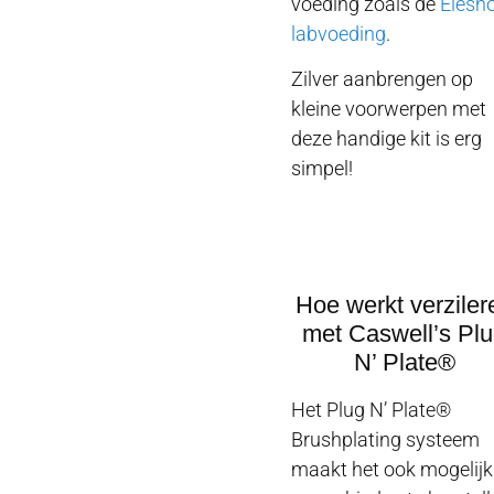
voeding zoals de
Elesh
labvoeding
.
Zilver aanbrengen op
kleine voorwerpen met
deze handige kit is erg
simpel!
Hoe werkt verziler
met Caswell’s Pl
N’ Plate®
Het Plug N’ Plate®
Brushplating systeem
maakt het ook mogelijk