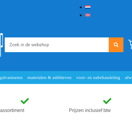
Nederlands
English
galvaniseren
materialen & additieven
voor- en nabehandeling
afw
assortiment
Prijzen inclusief btw