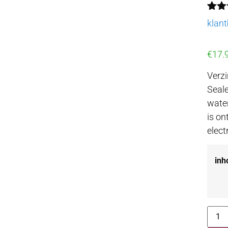
Gewa
1
klant
5.00
geba
op
€
17.
klant
Verz
Seale
water
is on
elect
inh