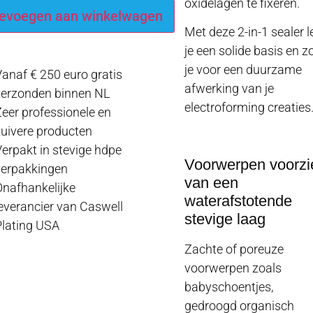
oxidelagen te fixeren.
evoegen aan winkelwagen
Met deze 2-in-1 sealer l
je een solide basis en z
je voor een duurzame
anaf € 250 euro gratis
afwerking van je
verzonden binnen NL
electroforming creaties
eer professionele en
uivere producten
erpakt in stevige hdpe
Voorwerpen voorzi
verpakkingen
van een
nafhankelijke
waterafstotende
everancier van Caswell
stevige laag
lating USA
Zachte of poreuze
voorwerpen zoals
babyschoentjes,
gedroogd organisch