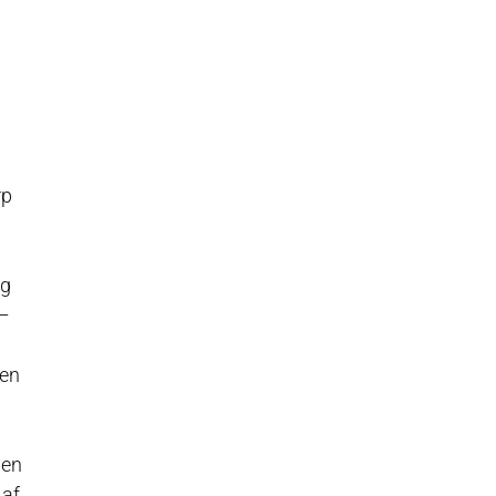
rp
n
ig
 –
len
 en
 af