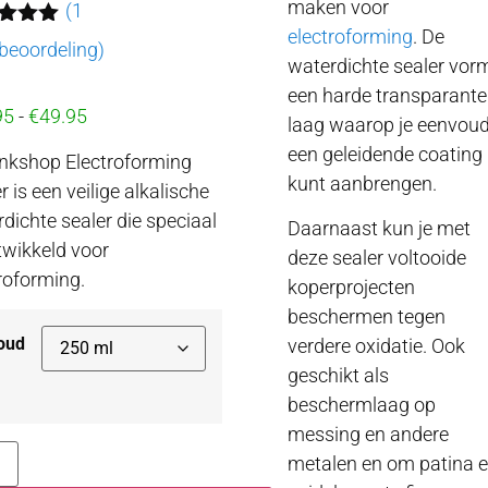
maken voor
(
1
electroforming
. De
ardeerd
beoordeling)
op 5
waterdichte sealer vor
seerd
een harde transparante
95
-
€
49.95
beoordeling
laag waarop je eenvoud
een geleidende coating
inkshop Electroforming
kunt aanbrengen.
r is een veilige alkalische
dichte sealer die speciaal
Daarnaast kun je met
twikkeld voor
deze sealer voltooide
roforming.
koperprojecten
beschermen tegen
oud
verdere oxidatie. Ook
geschikt als
beschermlaag op
messing en andere
metalen en om patina 