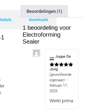
Beoordelingen (1)
idsdata
downloads
1 beoordeling voor
Electroforming
-1
Sealer
Joppe De
Jong
Gewaardeerd
(geverifieerde
5
uit 5
s
eigenaar)
–
ler
februari 17,
2025
h
Werkt prima