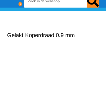
0
chemisch zwarten
materialen & additieven
voor- en nabehandeling
Gelakt Koperdraad 0.9 mm