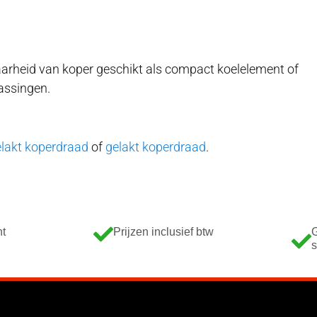
aarheid van koper geschikt als compact koelelement of
passingen.
lakt koperdraad
of
gelakt koperdraad
.
nt
Prijzen inclusief btw
G
s