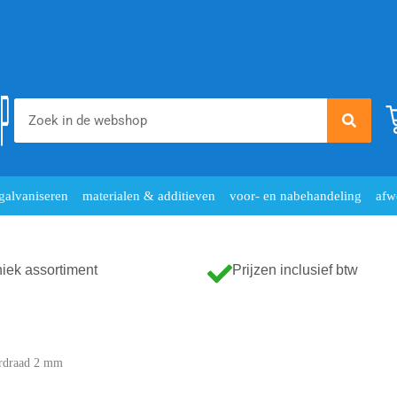
galvaniseren
materialen & additieven
voor- en nabehandeling
afw
iek assortiment
Prijzen inclusief btw
rdraad 2 mm