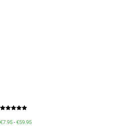
Gewaardeerd
1
5.00
op 5
€
7.95
-
€
59.95
gebaseerd