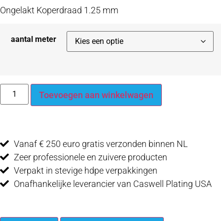
op
Ongelakt Koperdraad 1.25 mm
klantbeoordeling
aantal meter
Toevoegen aan winkelwagen
Vanaf € 250 euro gratis verzonden binnen NL
Zeer professionele en zuivere producten
Verpakt in stevige hdpe verpakkingen
Onafhankelijke leverancier van Caswell Plating USA