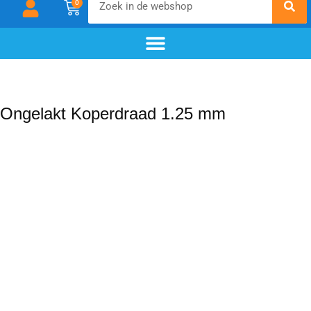
0
chemisch zwarten
materialen & additieven
voor- en nabehandeling
Ongelakt Koperdraad 1.25 mm