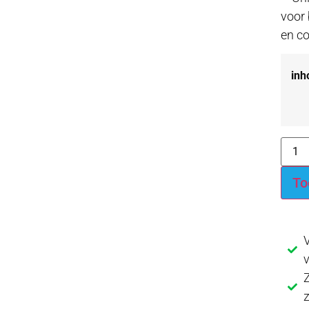
voor
en c
inh
To
V
Z
z