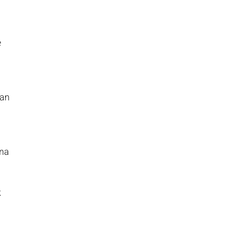
e
van
 na
k