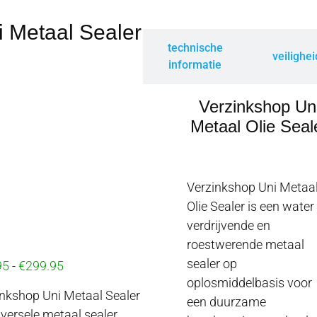
i Metaal Sealer
technische
informatie
veilighe
informatie
Verzinkshop Un
Metaal Olie Seal
Verzinkshop Uni Metaa
Olie Sealer is een water
verdrijvende en
roestwerende metaal
sealer op
95
-
€
299.95
oplosmiddelbasis voor
inkshop Uni Metaal Sealer
een duurzame
versele metaal sealer