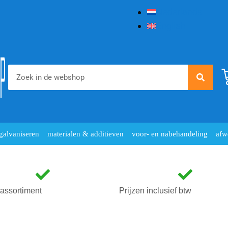
Nederlands
English
galvaniseren
materialen & additieven
voor- en nabehandeling
afw
assortiment
Prijzen inclusief btw