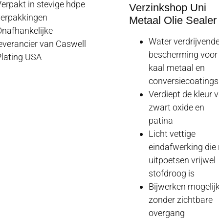
erpakt in stevige hdpe
Verzinkshop Uni
verpakkingen
Metaal Olie Sealer
nafhankelijke
Water verdrijvend
everancier van Caswell
bescherming voor
lating USA
kaal metaal en
conversiecoatings
Verdiept de kleur 
zwart oxide en
patina
Licht vettige
eindafwerking die
uitpoetsen vrijwel
stofdroog is
Bijwerken mogelij
zonder zichtbare
overgang