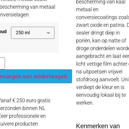
bescherming van kaal
 bescherming van metaal
metaal en
onversielagen
conversiecoatings zoal
zwart oxide en patina. 
oud
sealer dringt diep in
poriën, kan op natte of
droge onderdelen word
aangebracht en laat ee
licht vettige film achter 
na uitpoetsen vrijwel
evoegen aan winkelwagen
stofdroog aanvoelt. Uni
verdiept de kleur en is
eenvoudig lokaal bij te
anaf € 250 euro gratis
werken.
verzonden binnen NL
eer professionele en
uivere producten
Kenmerken van