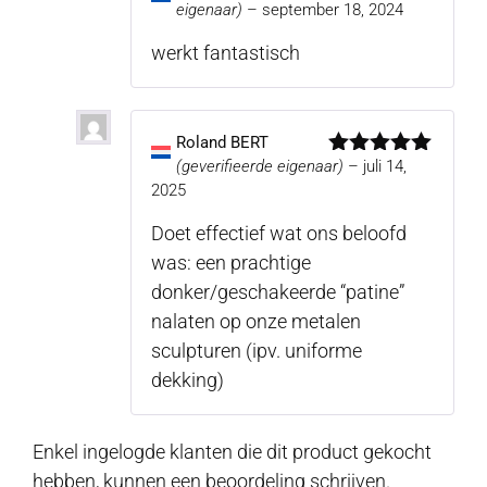
eigenaar)
–
september 18, 2024
Gewaardeerd
5
uit 5
werkt fantastisch
Roland BERT
(geverifieerde eigenaar)
–
juli 14,
Gewaardeerd
5
uit 5
2025
Doet effectief wat ons beloofd
was: een prachtige
donker/geschakeerde “patine”
nalaten op onze metalen
sculpturen (ipv. uniforme
dekking)
Enkel ingelogde klanten die dit product gekocht
hebben, kunnen een beoordeling schrijven.