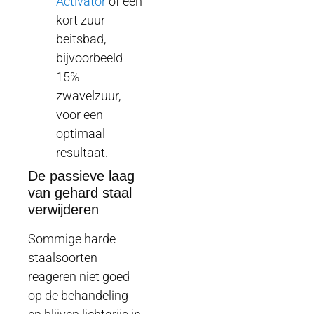
Activator
of een
kort zuur
beitsbad,
bijvoorbeeld
15%
zwavelzuur,
voor een
optimaal
resultaat.
De passieve laag
van gehard staal
verwijderen
Sommige harde
staalsoorten
reageren niet goed
op de behandeling