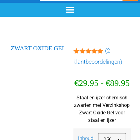
chemisch zwarten
materialen & additieven
voor- en nabehandeling
ZWART OXIDE GEL
(
2
Gewaardeerd
2
klantbeoordelingen)
5.00
op 5
gebaseerd
op
€
29.95
-
€
89.95
klantbeoordelingen
Staal en ijzer chemisch
zwarten met Verzinkshop
Zwart Oxide Gel voor
staal en ijzer
inhoud