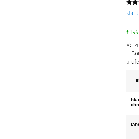
Gewa
2
klan
5.00
geba
op
€
199
klant
Verz
– Com
profe
i
bla
chr
lab