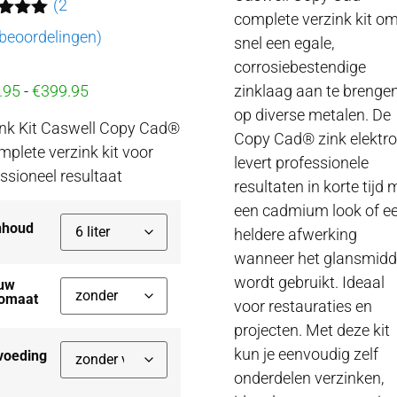
(
2
complete verzink kit o
ardeerd
tbeoordelingen)
snel een egale,
op 5
seerd
corrosiebestendige
zinklaag aan te brenge
.95
-
€
399.95
beoordelingen
op diverse metalen. De
ink Kit Caswell Copy Cad®
Copy Cad® zink elektro
plete verzink kit voor
levert professionele
ssioneel resultaat
resultaten in korte tijd 
een cadmium look of e
nhoud
heldere afwerking
wanneer het glansmidd
wordt gebruikt. Ideaal
uw
omaat
voor restauraties en
projecten. Met deze kit
kun je eenvoudig zelf
voeding
onderdelen verzinken,