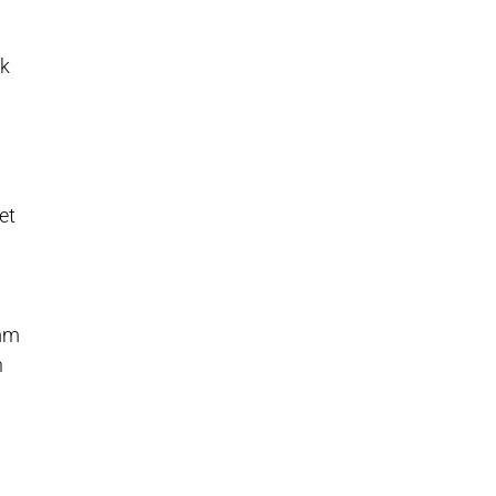
ek
et
mm
n