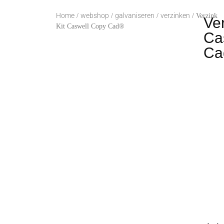
Home
webshop
galvaniseren
verzinken
/
/
/
/ Verzink
Ver
Kit Caswell Copy Cad®
Ca
Ca