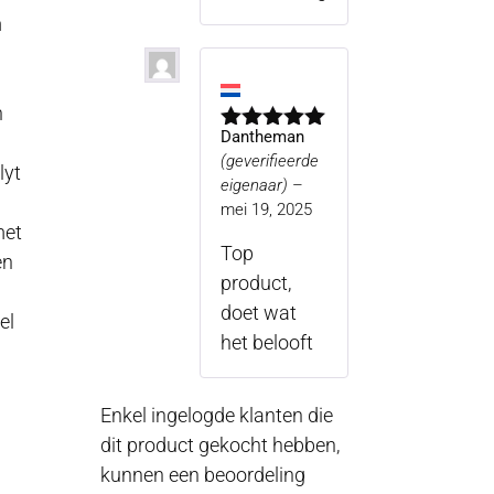
m
n
Dantheman
Gewaardeerd
(geverifieerde
5
uit 5
lyt
eigenaar)
–
mei 19, 2025
met
Top
en
product,
doet wat
el
het belooft
Enkel ingelogde klanten die
dit product gekocht hebben,
kunnen een beoordeling