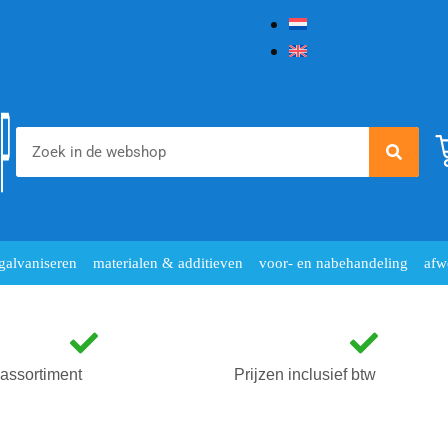
Nederlands
English
galvaniseren
materialen & additieven
voor- en nabehandeling
afw
assortiment
Prijzen inclusief btw