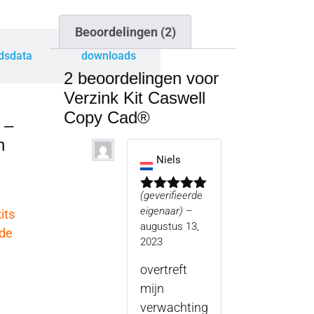
Beoordelingen (2)
idsdata
downloads
2 beoordelingen voor
Verzink Kit Caswell
Copy Cad®
 –
n
Niels
(geverifieerde
Gewaardeerd
eigenaar)
–
5
uit 5
its
augustus 13,
 de
2023
overtreft
mijn
verwachting