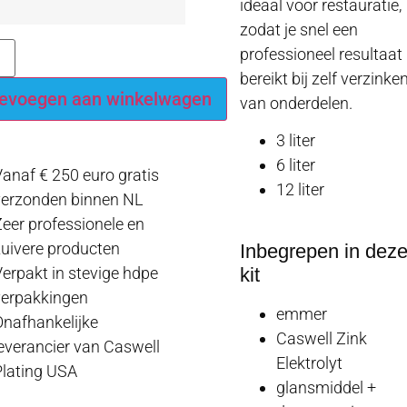
ideaal voor restauratie,
zodat je snel een
professioneel resultaat
bereikt bij zelf verzinke
evoegen aan winkelwagen
van onderdelen.
3 liter
6 liter
anaf € 250 euro gratis
12 liter
verzonden binnen NL
eer professionele en
uivere producten
Inbegrepen in dez
kit
erpakt in stevige hdpe
verpakkingen
emmer
nafhankelijke
Caswell Zink
everancier van Caswell
Elektrolyt
lating USA
glansmiddel +