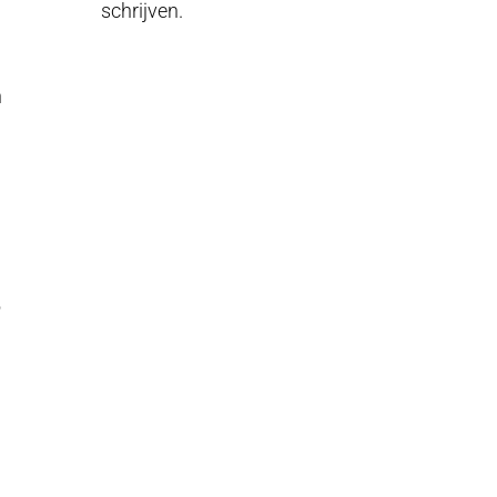
schrijven.
n
e