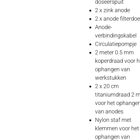
doseerspuit
2 x zink anode
2 x anode filterdo
Anode-
verbindingskabel
Circulatiepompje
2 meter 0.5 mm
koperdraad voor h
ophangen van
werkstukken
2 x 20 cm
titaniumdraad 2 
voor het ophange
van anodes
Nylon staf met
klemmen voor het
ophangen van