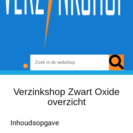
0
chemisch zwarten
materialen & additieven
voor- en nabehandeling
Verzinkshop Zwart Oxide
overzicht
Inhoudsopgave