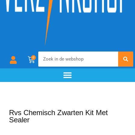
0
chemisch zwarten
materialen & additieven
voor- en nabehandeling
Rvs Chemisch Zwarten Kit Met
Sealer